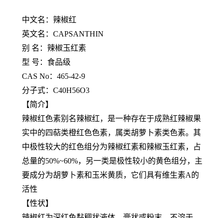
中文名：辣椒红
英文名：CAPSANTHIN
别 名：辣椒玉红素
型 号：食品级
CAS No：465-42-9
分子式：C40H56O3
【简介】
辣椒红色素别名辣椒红，是一种存在于成熟红辣椒果
实中的四萜类橙红色色素，属类胡萝卜素类色素。其
中极性较大的红色组分为辣椒红素和辣椒玉红素，占
总量的50%~60%，另一类是极性较小的黄色组分，主
要成分为胡萝卜素和玉米黄质，它们具有维生素A的
活性
【性状】
辣椒红为深红色黏稠状液体、膏状或粉末，不溶于