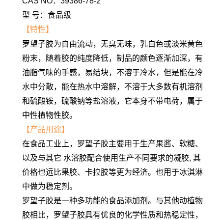
CAS NO：39386-78-2
型 号：食品级
【特性】
罗望子胶为自由流动，无臭无味，乳白色或淡米黄色
粉末，随着胶的纯度降低，制品的颜色逐渐加深，有
油脂气味的手感，易结块，不溶于冷水，但是能在冷
水中分散，能在热水中溶解，不溶于大多数有机溶剂
和硫酸铵，硫酸钠等盐溶液，它本身不带电荷，属于
中性植物性胶。
【产品用途】
在食品工业上，罗望子胶主要用于生产果酱、软糖、
以及与其它 水溶胶配合使用生产不同要求的凝胶, 其
价格也远比果胶、卡拉胶等更为经济。也用于冰淇淋
中做为稳定剂。
罗望子胶是一种多功能的食品添加剂。与其他动植物
胶相比，罗望子胶具有优良的化学性质和热稳定性，