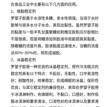
在食品工业中主要有以下几方面的应用。
1、增黏稳定剂
罗望子胶属于水溶性多糖，亲水性很强，当溶于水时
能够与很多水分子水合，表现出黏性。虽然罗望子胶
的黏度与一些半乳甘露聚糖如刺槐豆胶和瓜尔胶相比
不是很高，但是将糖添加到胶液中就能提高其黏度，
随着糖的浓度升高，胶液黏度迅速增大，当糖的浓度
达40％~50％时，将形成凝胶。
2、冰晶稳定剂
罗望子胶是一种优良的冰晶稳定剂，用作冷冻糕点的
稳定剂具有以下特点：不起丝，无黏性，口中易溶性
好；耐酸性好，效果稳定；形成细腻的冰晶；保形性
优良；与其它稳定剂的兼容性好，表现在罗望子胶用
于冰淇淋制作，充填顺利，不黏口，口感好，制作低
脂冰淇淋和要求清淡、口溶性好的冰淇淋以及要求清