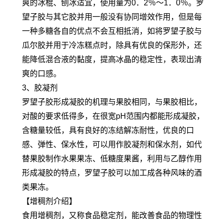
爽的冰棍、刨冰适宜，使用量为0．2％～1．0％。罗
望子胶与其它胶并用一般没有协同增效作用，但是每
一种多糖各自的优点不会互相抵消，如将罗望子胶与
瓜尔胶并用于冷冻糕点时，除具有优良的保形外，还
能降低混合液的黏度，提高冰晶的稳定性，表现出清
爽的口感。
3、胶凝剂
罗望子胶形成凝胶的机理与果胶相同，与果胶相比，
对酸的要求低得多，在很宽pH范围内都能形成凝胶，
含糖量较低，具有良好的冻结解冻耐性，优良的口
感、弹性、保水性，可以用作胶凝剂和保水剂，如代
替果胶制作水果果冻、低糖度果酱，利用与乙醇作用
形成凝胶的特点，罗望子胶可以加工成各种风味的酒
类果冻。
【增稠剂介绍】
食用增稠剂，又称食品稳定剂，能改善食品的物理性