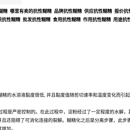
糊精 哪里有卖的抗性糊精 品牌抗性糊精 供应抗性糊精 报价抗性
质抗性糊精 批发抗性糊精 食用抗性糊精 作用抗性糊精 用途抗
 0. 抗性糊精的水溶液黏度很低, 并且黏度值随剪切速率和温度变化而
过程是严密控制的。在此过程中，淀粉经过了一定程度的水解，
并且还阻碍了可消化连接的裂解。糊精化之后是分离步骤，此步
度增加。