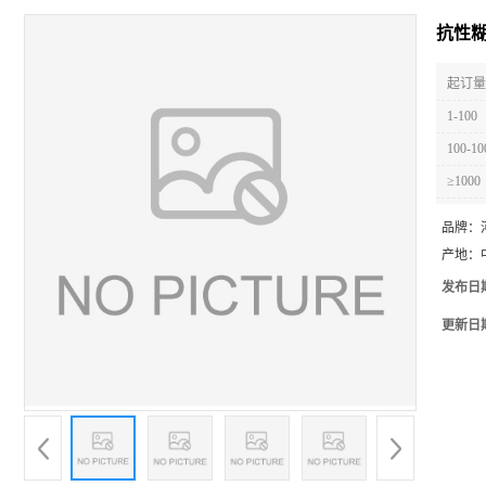
抗性糊
起订量 
1-100
100-10
≥1000
品牌：
产地：
发布日
更新日