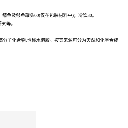
0；鲭鱼及够鱼罐头60(仅在包装材料中)；冷饮30。
研究等。
高分子化合物,也称水溶胶。按其来源可分为天然和化学合成