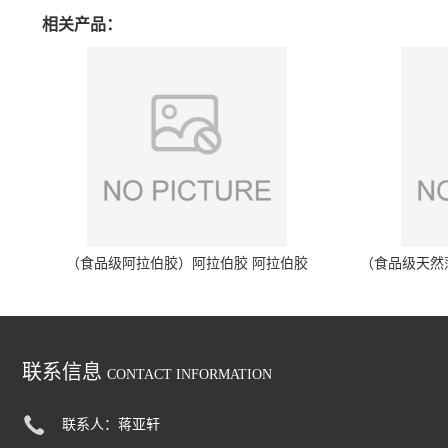
相关产品：
（食品级阿拉伯胶）阿拉伯胶 阿拉伯胶
（食品级天然
联系信息
CONTACT INFORMATION
联系人：蒋亚轩