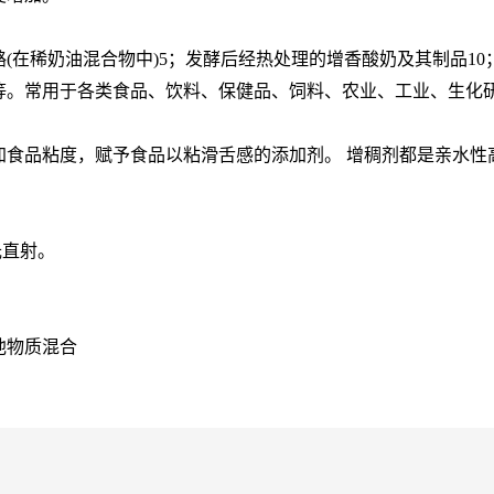
；酪农干酪(在稀奶油混合物中)5；发酵后经热处理的增香酸奶及其制品1
等。常用于各类食品、饮料、保健品、饲料、农业、工业、生化
食品粘度，赋予食品以粘滑舌感的添加剂。 增稠剂都是亲水性
光直射。
他物质混合