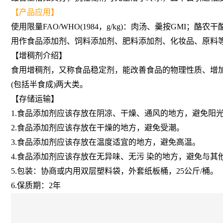
【产品应用】
使用限量FAO/WHO(1984，g/kg)：肉汤、羹按GMI
用作食品添加剂、饲料添加剂、肥料添加剂、化妆品、原料
【增稠剂介绍】
食用增稠剂，又称食品稳定剂，能改善食品的物理性质、增加
(包括半食成)两大类。
【存储运输】
1.食品添加剂应该存放在阴凉、干燥、通风的地方，避免阳
2.食品添加剂应该存放在干燥的地方，避免受潮。
3.食品添加剂应该存放在温度适宜的地方，避免高温。
4.食品添加剂应该存放在无异味、无污 染的地方，避免与其
5.包装：协商或内用双层塑料袋，外套纸板桶，25公斤/桶。
6.保质期：2年