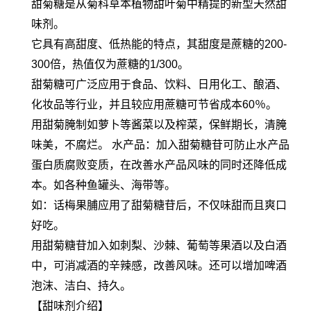
甜菊糖是从菊科草本植物甜叶菊中精提的新型天然甜
味剂。
它具有高甜度、低热能的特点，其甜度是蔗糖的200-
300倍，热值仅为蔗糖的1/300。
甜菊糖可广泛应用于食品、饮料、日用化工、酿酒、
化妆品等行业，并且较应用蔗糖可节省成本60％。
用甜菊腌制如萝卜等酱菜以及榨菜，保鲜期长，清腌
味美，不腐烂。 水产品：加入甜菊糖苷可防止水产品
蛋白质腐败变质，在改善水产品风味的同时还降低成
本。如各种鱼罐头、海带等。
如：话梅果脯应用了甜菊糖苷后，不仅味甜而且爽口
好吃。
用甜菊糖苷加入如刺梨、沙棘、葡萄等果酒以及白酒
中，可消减酒的辛辣感，改善风味。还可以增加啤酒
泡沫、洁白、持久。
【甜味剂介绍】