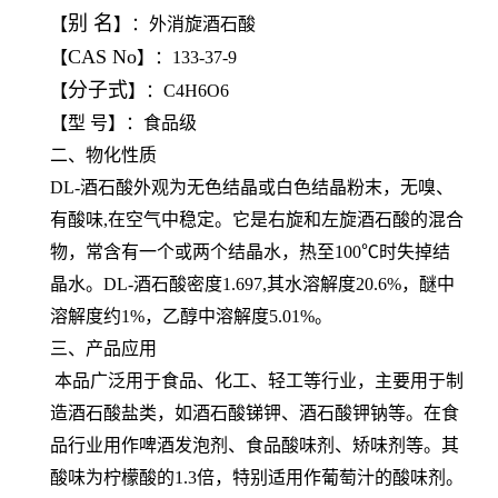
别 名
【
】：外消旋酒石酸
CAS No
【
】：133-37-9
分子式
【
】：C4H6O6
【型 号】：食品级
二、物化性质
DL-酒石酸外观为无色结晶或白色结晶粉末，无嗅、
有酸味,在空气中稳定。它是右旋和左旋酒石酸的混合
物，常含有一个或两个结晶水，热至100℃时失掉结
晶水。DL-酒石酸密度1.697,其水溶解度20.6%，醚中
溶解度约1%，乙醇中溶解度5.01%。
三、产品应用
本品广泛用于食品、化工、轻工等行业，主要用于制
造酒石酸盐类，如酒石酸锑钾、酒石酸钾钠等。在食
品行业用作啤酒发泡剂、食品酸味剂、矫味剂等。其
酸味为柠檬酸的1.3倍，特别适用作葡萄汁的酸味剂。