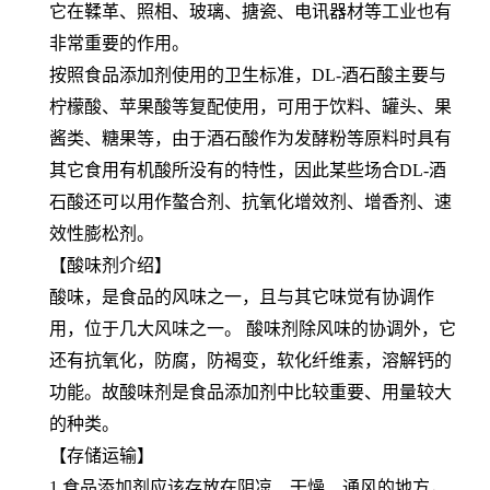
它在鞣革、照相、玻璃、搪瓷、电讯器材等工业也有
非常重要的作用。
按照食品添加剂使用的卫生标准，DL-酒石酸主要与
柠檬酸、苹果酸等复配使用，可用于饮料、罐头、果
酱类、糖果等，由于酒石酸作为发酵粉等原料时具有
其它食用有机酸所没有的特性，因此某些场合DL-酒
石酸还可以用作螯合剂、抗氧化增效剂、增香剂、速
效性膨松剂。
【酸味剂介绍】
酸味，是食品的风味之一，且与其它味觉有协调作
用，位于几大风味之一。 酸味剂除风味的协调外，它
还有抗氧化，防腐，防褐变，软化纤维素，溶解钙的
功能。故酸味剂是食品添加剂中比较重要、用量较大
的种类。
【存储运输】
1.食品添加剂应该存放在阴凉、干燥、通风的地方，