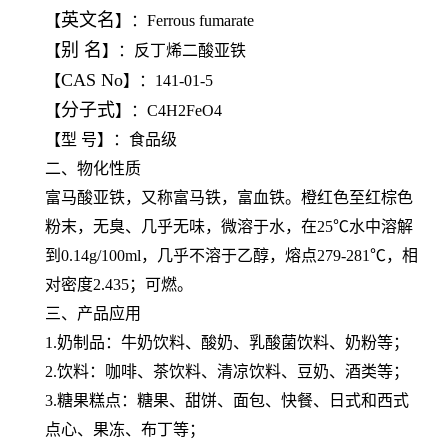
英文名
【
】：Ferrous fumarate
别 名
【
】：反丁烯二酸亚铁
CAS No
【
】：141-01-5
分子式
【
】：C4H2FeO4
【型 号】：食品级
二、物化性质
富马酸亚铁，又称富马铁，富血铁。橙红色至红棕色
粉末，无臭、几乎无味，微溶于水，在25℃水中溶解
到0.14g/100ml，几乎不溶于乙醇，熔点279-281℃，相
对密度2.435；可燃。
三、产品应用
1.奶制品：牛奶饮料、酸奶、乳酸菌饮料、奶粉等；
2.饮料：咖啡、茶饮料、清凉饮料、豆奶、酒类等；
3.糖果糕点：糖果、甜饼、面包、快餐、日式和西式
点心、果冻、布丁等；