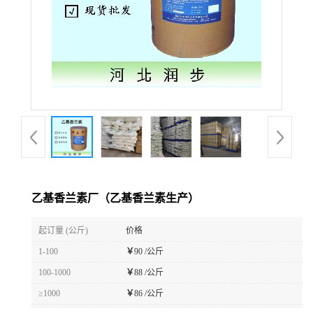
乙基香兰素厂（乙基香兰素生产）
起订量 (公斤)
价格
1-100
￥
90 /公斤
100-1000
￥
88 /公斤
≥1000
￥
86 /公斤