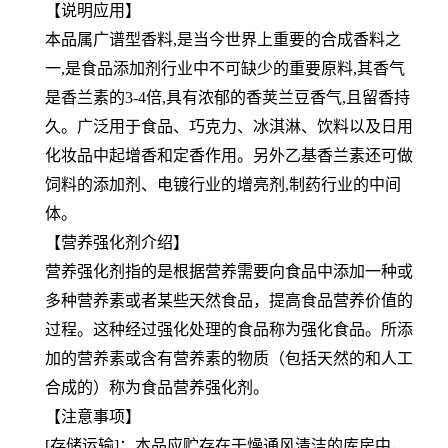
【说明应用】
本品属广谱型香料,是当今世界上重要的合成香料之
一,是食品添加剂行业中不可缺少的重要原料,其香气
是香兰素的3-4倍,具有浓郁的香荚兰豆香气,且留香持
久。广泛用于食品、巧克力、冰淇淋、饮料以及日用
化妆品中起增香和定香作用。另外乙基香兰素还可做
饲料的添加剂、电镀行业的增亮剂,制药行业的中间
体。
【营养强化剂介绍】
营养强化剂指的是根据营养需要向食品中添加一种或
多种营养素或者某些天然食品，提高食品营养价值的
过程。这种经过强化处理的食品称为强化食品。所添
加的营养素或含有营养素的物质（包括天然的和人工
合成的）称为食品营养强化剂。
【注意事项】
[存储运输]：本品应贮存在干燥通风清洁的库房中，