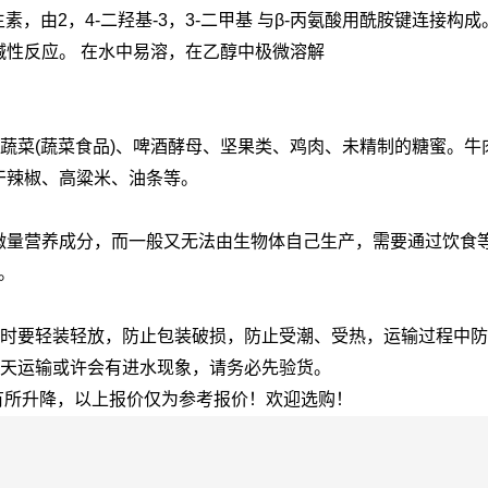
，由2，4-二羟基-3，3-二甲基 与β-丙氨酸用酰胺键连接
性反应。 在水中易溶，在乙醇中极微溶解
叶蔬菜(蔬菜食品)、啤酒酵母、坚果类、鸡肉、未精制的糖蜜。
干辣椒、高粱米、油条等。
微量营养成分，而一般又无法由生物体自己生产，需要通过饮食
。
输时要轻装轻放，防止包装破损，防止受潮、受热，运输过程中
雨天运输或许会有进水现象，请务必先验货。
会有所升降，以上报价仅为参考报价！欢迎选购！