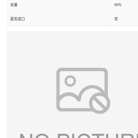
含量
99％
是否进口
否