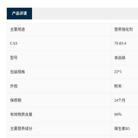
产品详请
主要用途
营养强化剂
CAS
79-83-4
型号
食品级
25*1
包装规格
外观
粉末
保质期
24个月
有效物质含量
99％
主要营养成分
维生素B5