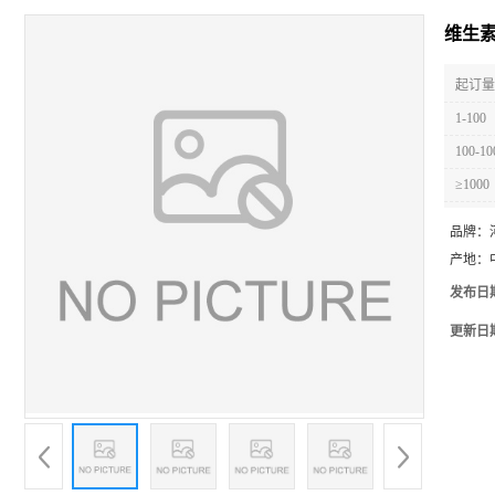
维生素
起订量 
1-100
100-10
≥1000
品牌：
产地：
发布日
更新日