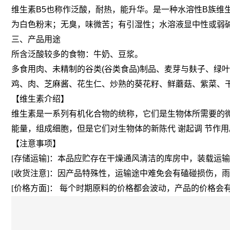
维生素B5也称作泛酸，耐热，能升华。是一种水溶性B族维生素
为白色粉末；无臭，味微苦；有引湿性；水溶液显中性或弱碱
三、产品用途
所含泛酸较多的食物：牛奶、豆浆。
多食用肉、未精制的谷类(谷类食品)制品、麦芽与麸子、绿
鸡、肉、芝麻酱、花生仁、炒熟的葵花籽、鲜蘑菇、紫菜、
【维生素介绍】
维生素是一系列有机化合物的统称，它们是生物体所需要的
能量，组成细胞，但是它们对生物体的新陈代 谢起调 节作用
【注意事项】
[存储运输]：本品应贮存在干燥通风清洁的库房中，装载运
[收货注意]：因产品特殊性，运输途中难免会有磕碰损伤，
[价格方面]： 每个时期原料的价格都会波动，产品的价格