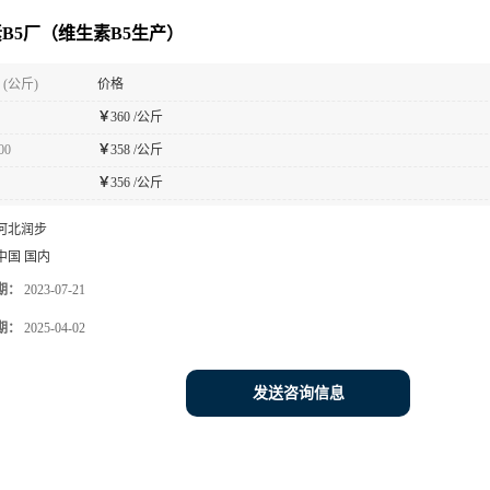
B5厂（维生素B5生产）
(公斤)
价格
￥
360 /公斤
00
￥
358 /公斤
￥
356 /公斤
河北润步
中国 国内
期：
2023-07-21
期：
2025-04-02
发送咨询信息