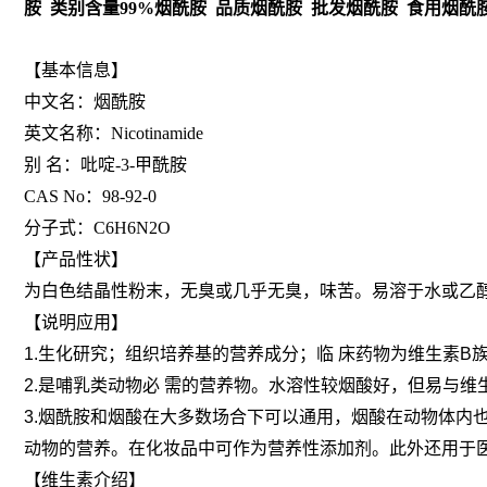
胺 类别含量99%烟酰胺 品质烟酰胺 批发烟酰胺 食用烟酰
【基本信息】
中文名：烟酰胺
英文名称：Nicotinamide
别 名：吡啶-3-甲酰胺
CAS No：98-92-0
分子式：C6H6N2O
【产品性状】
为白色结晶性粉末，无臭或几乎无臭，味苦。易溶于水或乙
【说明应用】
1.生化研究；组织培养基的营养成分；临 床药物为维生素B
2.是哺乳类动物必 需的营养物。水溶性较烟酸好，但易与维生
3.烟酰胺和烟酸在大多数场合下可以通用，烟酸在动物体内
动物的营养。在化妆品中可作为营养性添加剂。此外还用于
【维生素介绍】