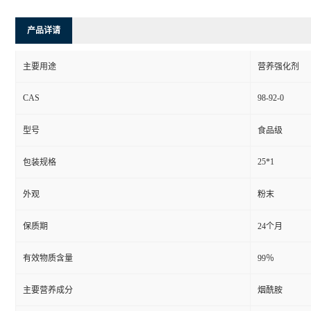
产品详请
主要用途
营养强化剂
CAS
98-92-0
型号
食品级
25*1
包装规格
外观
粉末
保质期
24个月
有效物质含量
99％
主要营养成分
烟酰胺