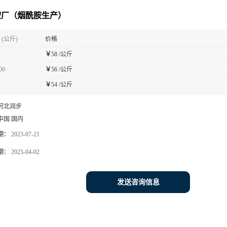
胺厂（烟酰胺生产）
(公斤)
价格
￥
58 /公斤
00
￥
56 /公斤
￥
54 /公斤
河北润步
中国 国内
期：
2023-07-21
期：
2025-04-02
发送咨询信息