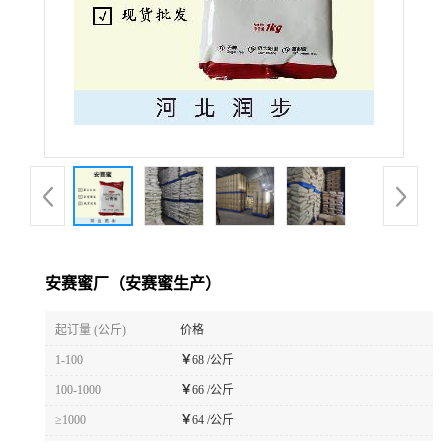
安赛蜜厂（安赛蜜生产）
起订量 (公斤)
价格
1-100
￥
68 /公斤
100-1000
￥
66 /公斤
≥1000
￥
64 /公斤