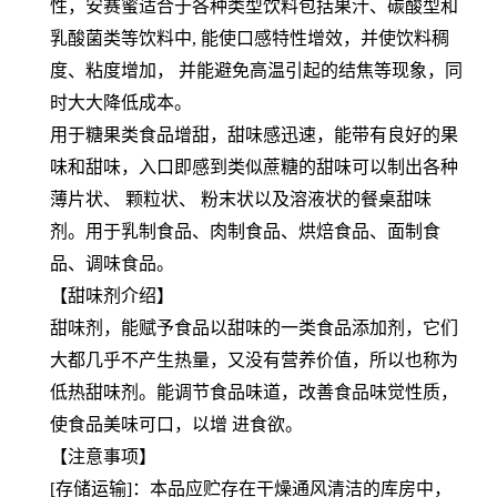
性，安赛蜜适合于各种类型饮料包括果汁、碳酸型和
乳酸菌类等饮料中, 能使口感特性增效，并使饮料稠
度、粘度增加， 并能避免高温引起的结焦等现象，同
时大大降低成本。
用于糖果类食品增甜，甜味感迅速，能带有良好的果
味和甜味，入口即感到类似蔗糖的甜味可以制出各种
薄片状、 颗粒状、 粉末状以及溶液状的餐桌甜味
剂。用于乳制食品、肉制食品、烘焙食品、面制食
品、调味食品。
【甜味剂介绍】
甜味剂，能赋予食品以甜味的一类食品添加剂，它们
大都几乎不产生热量，又没有营养价值，所以也称为
低热甜味剂。能调节食品味道，改善食品味觉性质，
使食品美味可口，以增 进食欲。
【注意事项】
[存储运输]：本品应贮存在干燥通风清洁的库房中，