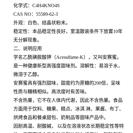
化学式：C4H4KNO4S
CAS NO：55589-62-3
外观：白色、结晶状粉末。
稳定性：本品稳定性良好，室温散装条件下放置10年
无分解现象。
二、说明应用
学名乙酰磺胺酸钾（Acesulfame-K），又叫安赛蜜。
是一种健康新型高强度甜味剂。溶解性：易溶于水，
微溶于乙醇。
安赛蜜具有强烈甜味，甜度约为蔗糖的200倍，呈味
性质与糖精相似。高浓度时有苦味。
不含热量，它不在人体内代谢，因此不含热量。食品
方面用于饮料、糖果、糕点、冰淇 淋、果酱、布丁、
烘烤食品和餐桌甜包、奶制品等甜味产品中。
因耐高温、耐酸碱， 以及在溶液状态长期稳定性等特