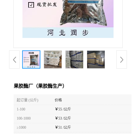
果胶酶厂（果胶酶生产）
起订量 (公斤)
价格
1-100
￥
55 /公斤
100-1000
￥
53 /公斤
≥1000
￥
51 /公斤