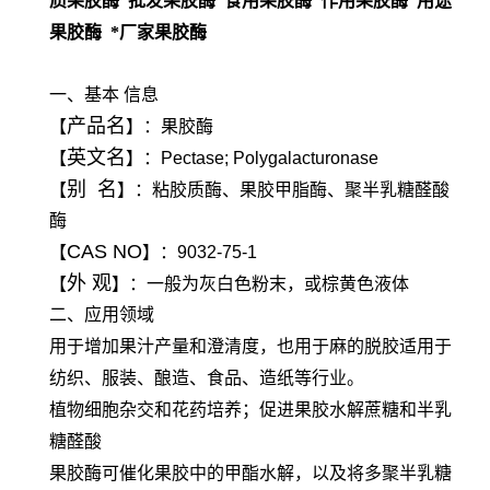
质果胶酶 批发果胶酶 食用果胶酶 作用果胶酶 用途
果胶酶 *厂家果胶酶
一、基本 信息
产品名
【
】：果胶酶
英文名
【
】：Pectase; Polygalacturonase
别 名
【
】：粘胶质酶、果胶甲脂酶、聚半乳糖醛酸
酶
CAS NO
【
】：9032-75-1
外 观
【
】：一般为灰白色粉末，或棕黄色液体
二、应用领域
用于增加果汁产量和澄清度，也用于麻的脱胶适用于
纺织、服装、酿造、食品、造纸等行业。
植物细胞杂交和花药培养；促进果胶水解蔗糖和半乳
糖醛酸
果胶酶可催化果胶中的甲酯水解，以及将多聚半乳糖