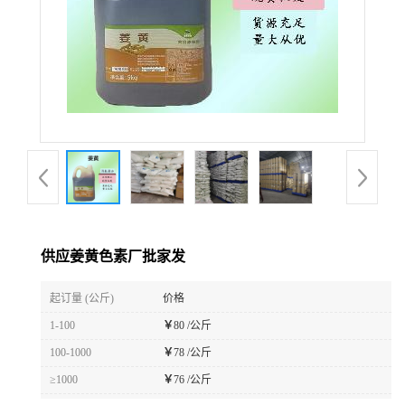
供应姜黄色素厂批家发
起订量 (公斤)
价格
1-100
￥
80 /公斤
100-1000
￥
78 /公斤
≥1000
￥
76 /公斤