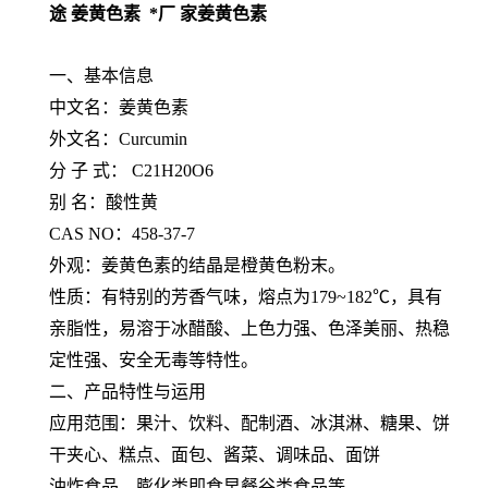
途 姜黄色素 *厂 家姜黄色素
一、基本信息
中文名：姜黄色素
外文名：Curcumin
分 子 式： C21H20O6
别 名：酸性黄
CAS NO：458-37-7
外观：姜黄色素的结晶是橙黄色粉末。
性质：有特别的芳香气味，熔点为179~182℃，具有
亲脂性，易溶于冰醋酸、上色力强、色泽美丽、热稳
定性强、安全无毒等特性。
二、产品特性与运用
应用范围：果汁、饮料、配制酒、冰淇淋、糖果、饼
干夹心、糕点、面包、酱菜、调味品、面饼
油炸食品、膨化类即食早餐谷类食品等。