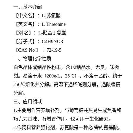
一、基本介绍
【中文名】：L-苏氨酸
【英文名】：L-Threonine
【别 名】：L-羟基丁氨酸
【分子式】：C4H9NO3
【CAS No 】 ：72-19-5
二、物理化学性质
白色晶体或结晶性粉末，含1/2结晶水。无臭，味微
甜。易溶于水（200g/L，25℃），不溶于乙醇。约于
256℃熔化并分解。高温下遇稀碱则分解，遇酸缓慢
分解。
三、应用领域
1.主要用作营养增补剂。与葡萄糖共热易生成焦香和
巧克力香味，有增香作用。也可用于生化研究。
2.作饲料营养强化剂，苏氨酸是一种必 需的氨基酸。