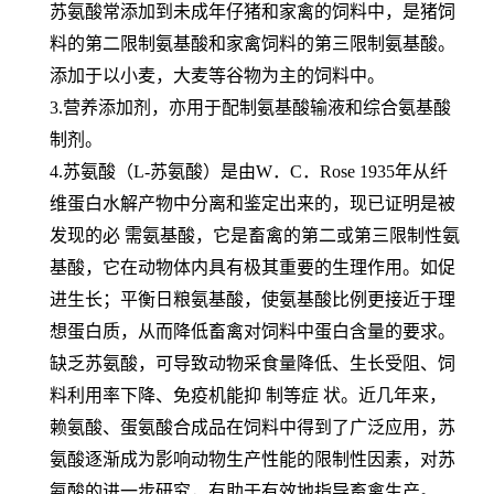
苏氨酸常添加到未成年仔猪和家禽的饲料中，是猪饲
料的第二限制氨基酸和家禽饲料的第三限制氨基酸。
添加于以小麦，大麦等谷物为主的饲料中。
3.营养添加剂，亦用于配制氨基酸输液和综合氨基酸
制剂。
4.苏氨酸（L-苏氨酸）是由W．C．Rose 1935年从纤
维蛋白水解产物中分离和鉴定出来的，现已证明是被
发现的必 需氨基酸，它是畜禽的第二或第三限制性氨
基酸，它在动物体内具有极其重要的生理作用。如促
进生长；平衡日粮氨基酸，使氨基酸比例更接近于理
想蛋白质，从而降低畜禽对饲料中蛋白含量的要求。
缺乏苏氨酸，可导致动物采食量降低、生长受阻、饲
料利用率下降、免疫机能抑 制等症 状。近几年来，
赖氨酸、蛋氨酸合成品在饲料中得到了广泛应用，苏
氨酸逐渐成为影响动物生产性能的限制性因素，对苏
氨酸的进一步研究，有助于有效地指导畜禽生产。