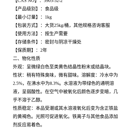
【
CAS NO
】：5905-52-2
【产品级别】：食品级
【最小订量】：1kg
【包装方式】：大货25kg/桶，其他规格咨询客服
【使用方法】：按生产需要
【存储条件】：密封与阴凉干燥处
【保质期】：2年
二、物化性质
外观：呈微绿白色至类黄色结晶性粉末或结晶块。
性状：稍有特殊臭味，微有甜味。溶解度：冷水中为
2.5%，在沸水中为8.3%。水溶液为带绿色的通明溶
液，呈弱酸性。在空气中被氧化后颜色逐步变暗，几
乎不溶于乙醇。
性质稳定：本品受潮或其水溶液氧化后变为含正铁盐
的黄褐色。光照可促进氧化。铁离子与其他食品添加
剂反应易着色。